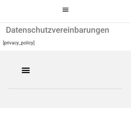
Preisvergleich unsichtbare Zahnschienen
Datenschutzvereinbarungen
[privacy_policy]